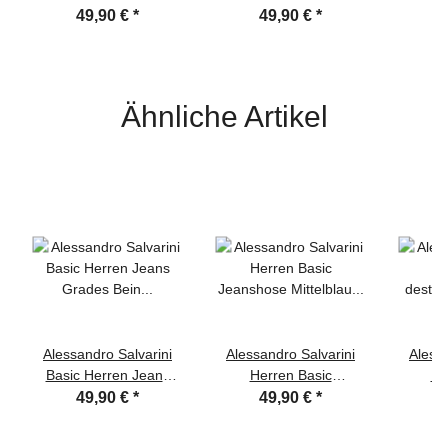
Jeanshose Dunkelblau
Grades Bein Hellblau
G
49,90 €
*
49,90 €
*
Comfort Fit W36 L30
Comfort Fit W36 L30
Dunkelb
Ähnliche Artikel
Alessandro Salvarini
Alessandro Salvarini
Alessa
Basic Herren Jeans
Herren Basic
He
Grades Bein
Jeanshose Mittelblau
destr
49,90 €
*
49,90 €
*
Dunkelblau Comfort Fit
Comfort Fit
Dunke