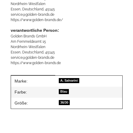
Nordrhein-Westfalen
Essen, Deutschland, 45145
service@golden-brands.de
https://www.golden-brands.de/
verantwortliche Person:
Golden Brands GmbH
Am Fernmeldeamt 15
Nordrhein-Westfalen
Essen, Deutschland, 45145
service@golden-brands.de
https://www.golden-brands.de
Produkteigenschaft
Wert
Marke:
A. Salvarini
Farbe:
Blau
Größe:
36/30