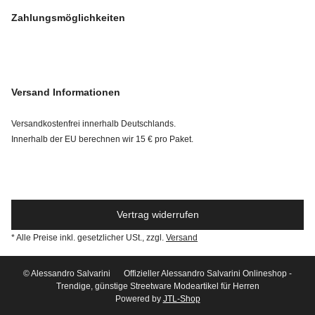
Zahlungsmöglichkeiten
Versand Informationen
Versandkostenfrei innerhalb Deutschlands.
Innerhalb der EU berechnen wir 15 € pro Paket.
Vertrag widerrufen
* Alle Preise inkl. gesetzlicher USt., zzgl.
Versand
© Alessandro Salvarini
Offizieller Alessandro Salvarini Onlineshop -
Trendige, günstige Streetware Modeartikel für Herren
Powered by
JTL-Shop