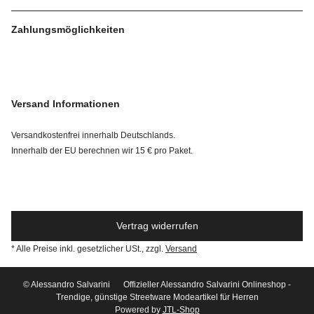
Zahlungsmöglichkeiten
Versand Informationen
Versandkostenfrei innerhalb Deutschlands.
Innerhalb der EU berechnen wir 15 € pro Paket.
Vertrag widerrufen
* Alle Preise inkl. gesetzlicher USt., zzgl.
Versand
© Alessandro Salvarini
Offizieller Alessandro Salvarini Onlineshop -
Trendige, günstige Streetware Modeartikel für Herren
Powered by
JTL-Shop