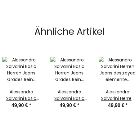
Ähnliche Artikel
Alessandro
Alessandro
Alessandro
Salvarini Basic
Salvarini Basic
Salvarini Herren
Herren Jeans
Herren Jeans
Jeans destroyed
49,90 €
*
49,90 €
*
49,90 €
*
Grades Bein
Grades Bein
elemente
Mittelblau
Dunkelblau
Dunkelblau
Comfort Fit
Comfort Fit
gerades Bein