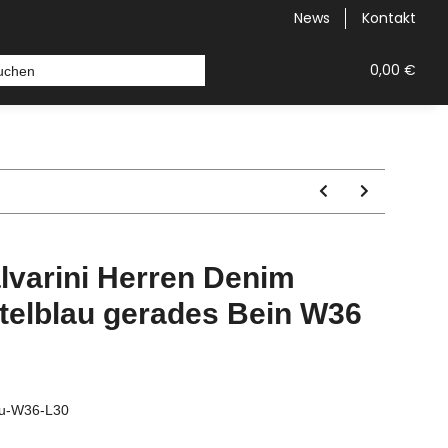
News
Kontakt
orts & Bermudas
Topseller
Neu
Alle Styles
0,00 €
lvarini Herren Denim
telblau gerades Bein W36
au-W36-L30