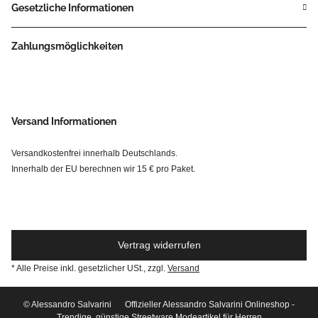
Gesetzliche Informationen
Zahlungsmöglichkeiten
Versand Informationen
Versandkostenfrei innerhalb Deutschlands.
Innerhalb der EU berechnen wir 15 € pro Paket.
Vertrag widerrufen
* Alle Preise inkl. gesetzlicher USt., zzgl.
Versand
© Alessandro Salvarini
Offizieller Alessandro Salvarini Onlineshop -
Trendige, günstige Streetware Modeartikel für Herren