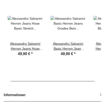
Alessandro Salvarini
Alessandro Salvarini
Alessa
Herren Jeans Hose
Basic Herren Jeans
Herre
Basic Stretch
Grades Bein Mittelblau
Blau
49,90 €
*
49,90 €
*
Dunkelgrau Regular
Comfort Fit
Slim
Informationen