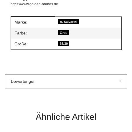
https://www.golden-brands.de
Produkteigenschaft
Wert
Marke:
A. Salvarini
Farbe:
Grau
Größe:
36/30
Bewertungen
Ähnliche Artikel