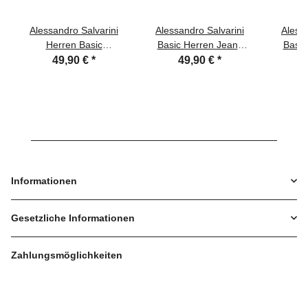
Alessandro Salvarini
Alessandro Salvarini
Alessa
Herren Basic
Basic Herren Jeans
Basic
Jeanshose Mittelblau
Grades Bein Mittelblau
G
49,90 €
*
49,90 €
*
Comfort Fit
Comfort Fit
Dunkelb
Informationen
Gesetzliche Informationen
Zahlungsmöglichkeiten