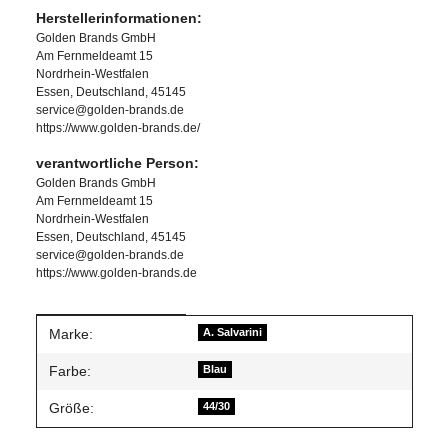
Herstellerinformationen:
Golden Brands GmbH
Am Fernmeldeamt 15
Nordrhein-Westfalen
Essen, Deutschland, 45145
service@golden-brands.de
https://www.golden-brands.de/
verantwortliche Person:
Golden Brands GmbH
Am Fernmeldeamt 15
Nordrhein-Westfalen
Essen, Deutschland, 45145
service@golden-brands.de
https://www.golden-brands.de
Produkteigenschaft
Wert
Marke:
A. Salvarini
Farbe:
Blau
Größe:
44/30