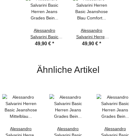
Alessandro
Alessandro
Salvarini Basic
Salvarini Herren
Herren Jeans
Basic Jeanshose
49,90 €
*
49,90 €
*
Grades Bein
Blau Comfort Fit
Hellblau Comfort
W38 L30
Fit W38 L32
Ähnliche Artikel
Alessandro
Alessandro
Alessandro
Salvarini Herren
Salvarini Basic
Salvarini Basic