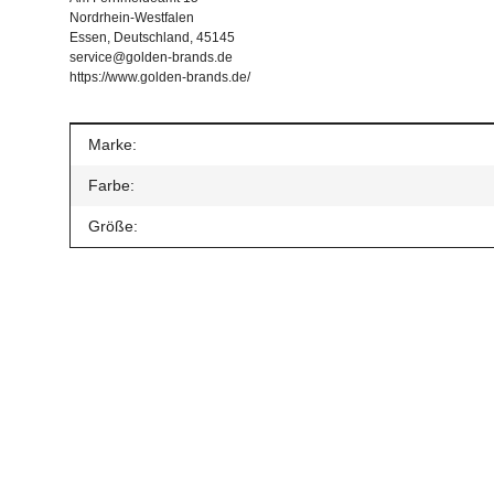
Nordrhein-Westfalen
Essen, Deutschland, 45145
service@golden-brands.de
https://www.golden-brands.de/
Produkteigenschaft
Wert
Marke:
Farbe:
Größe:
Durchschnittliche Artikelbewertung
(1 Bewertungen)