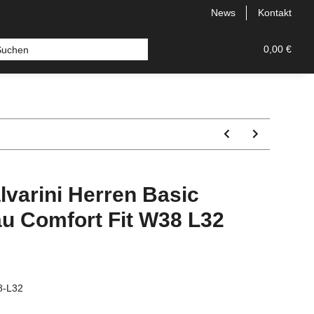
News
Kontakt
 Bermudas
Topseller
Neu
Alle Styles
0,00 €
Comfort
lvarini Herren Basic
u Comfort Fit W38 L32
8-L32