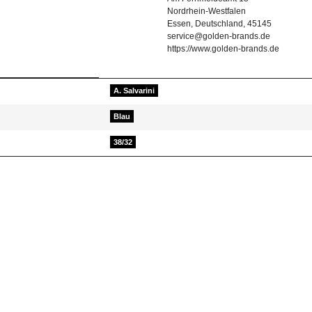
Nordrhein-Westfalen
Essen, Deutschland, 45145
service@golden-brands.de
https://www.golden-brands.de
A. Salvarini
Blau
38/32
Teilen Sie anderen Kunden Ihre Erfahrungen mit!
Artikel bewerten