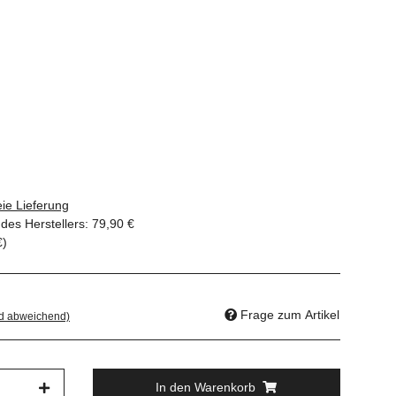
ie Lieferung
des Herstellers
:
79,90 €
€
)
Frage zum Artikel
nd abweichend)
In den Warenkorb