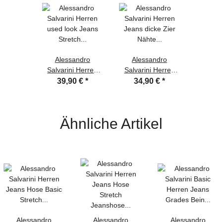
Alessandro
Alessandro
Salvarini Herren
Salvarini Herren
used look Jeans
Jeans dicke Zier
39,90 €
*
34,90 €
*
Stretch Schwarz
Nähte O-011 Blau-
Regular Slim W33
W33-L32
L32
Ähnliche Artikel
Alessandro
Alessandro
Alessandro