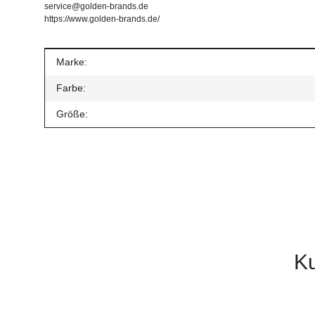
service@golden-brands.de
https://www.golden-brands.de/
Produkteigenschaft
Wert
Marke:
Farbe:
Größe:
Geben Sie die erste Bewertung für diesen Artikel ab un
Artikel bewerten
Ku