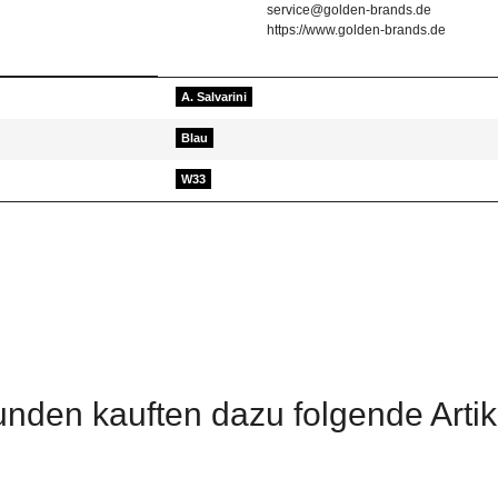
service@golden-brands.de
https://www.golden-brands.de
A. Salvarini
Blau
W33
d helfen Sie Anderen bei der Kaufentscheidung
nden kauften dazu folgende Artik