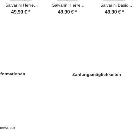
Salvarini Herren
Salvarini Herren
Salvarini Basic
Jeans Hose Basic
Jeans Hose
Herren Jeans
49,90 €
*
49,90 €
*
49,90 €
*
Stretch Hellblau
Stretch Jeanshose
Grades Bein
Regular Slim
Regular Slim
Mittelblau Comfort
Fit
nformationen
Zahlungsmöglichkeiten
hinweise