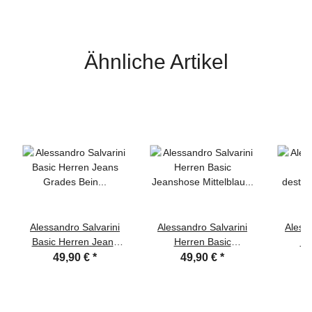
Ähnliche Artikel
Alessandro Salvarini
Alessandro Salvarini
Alessa
Basic Herren Jeans
Herren Basic
He
Grades Bein Mittelblau
Jeanshose Mittelblau
destr
49,90 €
*
49,90 €
*
Comfort Fit
Comfort Fit
Dunke