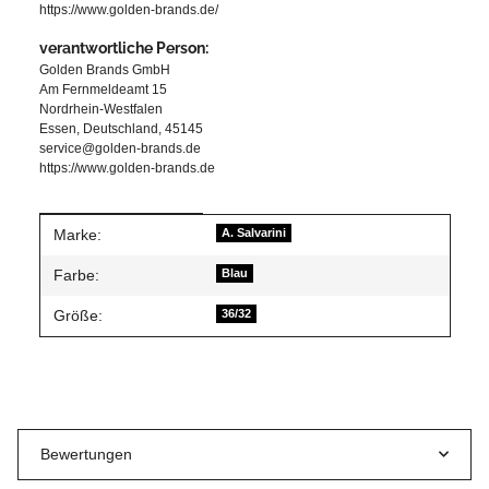
https://www.golden-brands.de/
verantwortliche Person:
Golden Brands GmbH
Am Fernmeldeamt 15
Nordrhein-Westfalen
Essen, Deutschland, 45145
service@golden-brands.de
https://www.golden-brands.de
Produkteigenschaft
Wert
Marke:
A. Salvarini
Farbe:
Blau
Größe:
36/32
Bewertungen