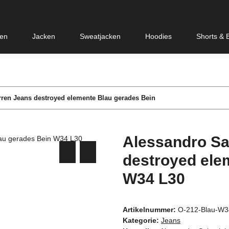
en
Jacken
Sweatjacken
Hoodies
Shorts &
rren Jeans destroyed elemente Blau gerades Bein
Alessandro Sa
destroyed ele
W34 L30
Artikelnummer:
O-212-Blau-W3
Kategorie:
Jeans