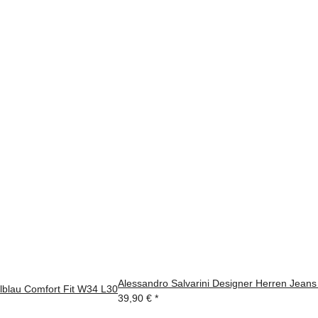
Alessandro Salvarini Designer Herren Jean
lblau Comfort Fit W34 L30
39,90 €
*