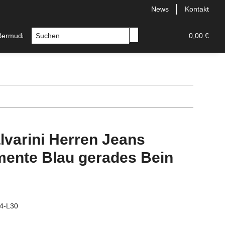
News
Kontakt
 Bermudas
Topseller
Neu
Alle Styles
0,00 €
Comfort
lvarini Herren Jeans
mente Blau gerades Bein
4-L30