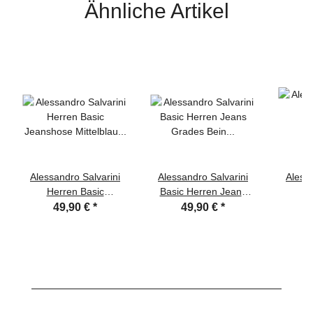
Ähnliche Artikel
Alessandro Salvarini
Alessandro Salvarini
Alessa
Herren Basic
Basic Herren Jeans
He
Jeanshose Mittelblau
Grades Bein Mittelblau
Jeansh
49,90 €
*
49,90 €
*
Comfort Fit
Comfort Fit
C