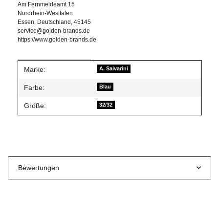
Am Fernmeldeamt 15
Nordrhein-Westfalen
Essen, Deutschland, 45145
service@golden-brands.de
https://www.golden-brands.de
Produkteigenschaft
Wert
Marke:
A. Salvarini
Farbe:
Blau
Größe:
32/32
Bewertungen