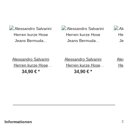
Alessandro Salvarini
Alessandro Salvarini
Alessa
Herren kurze Hose
Herren kurze Hose
Herr
Jeans Bermuda Shorts
Jeans Bermuda Shorts
Jeans 
34,90 €
*
34,90 €
*
Dunkel Blau
Blau
Informationen