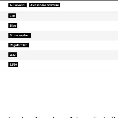
A. Salvarini
Alessandro Salvarini
L30
Blau
Stone washed
Regular Slim
W32
32/30
d helfen Sie Anderen bei der Kaufentscheidung