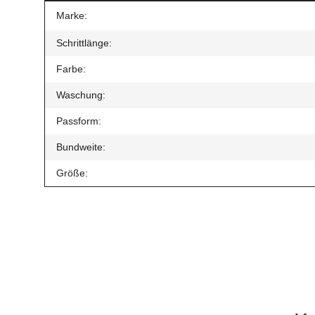
Produkteigenschaft
Wert
Marke:
Schrittlänge:
Farbe:
Waschung:
Passform:
Bundweite:
Größe:
Geben Sie die erste Bewertung für diesen Artikel ab un
Artikel bewerten