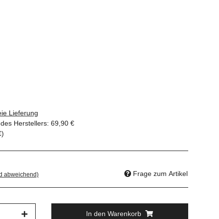
ie Lieferung
des Herstellers
:
69,90 €
€
)
Frage zum Artikel
nd abweichend)
In den Warenkorb