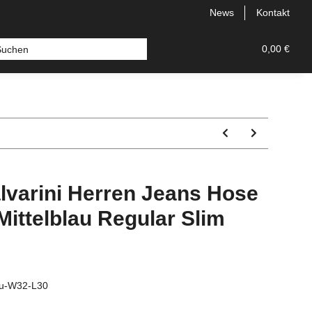
News
Kontakt
 Bermudas
Topseller
Neu
Alle Styles
0,00 €
Comfort
lvarini Herren Jeans Hose
Mittelblau Regular Slim
au-W32-L30