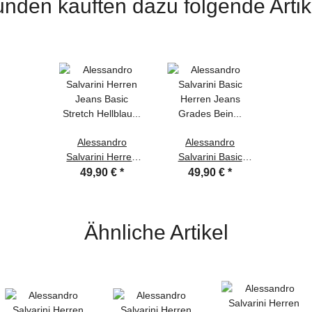
nden kauften dazu folgende Artik
Alessandro
Alessandro
Salvarini Herren
Salvarini Basic
Jeans Basic
Herren Jeans
49,90 €
*
49,90 €
*
Stretch Hellblau
Grades Bein
Regular Slim W32
Mittelblau Comfort
L30
Fit W32 L30
Ähnliche Artikel