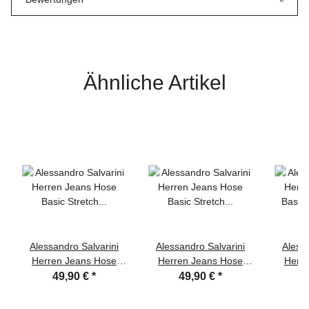
Ähnliche Artikel
Alessandro Salvarini
Alessandro Salvarini
Alessa
Herren Jeans Hose
Herren Jeans Hose
Herr
Basic Stretch
Basic Stretch Hellblau
Basic
49,90 €
*
49,90 €
*
Dunkelblau Regular
Regular Slim
Re
Slim