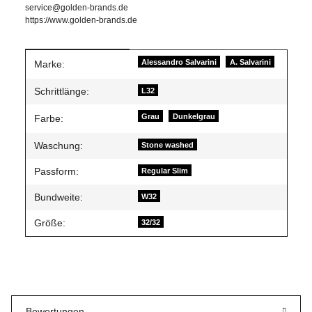
service@golden-brands.de
https://www.golden-brands.de
Produkteigenschaft
Wert
Alessandro Salvarini
A. Salvarini
Marke:
Schrittlänge:
L32
Grau
Dunkelgrau
Farbe:
Waschung:
Stone washed
Passform:
Regular Slim
Bundweite:
W32
Größe:
32/32
Bewertungen