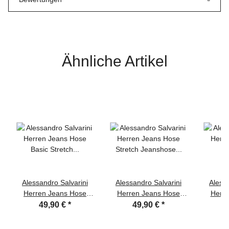
Ähnliche Artikel
Alessandro Salvarini
Alessandro Salvarini
Alessa
Herren Jeans Hose
Herren Jeans Hose
Herre
Basic Stretch Hellblau
Stretch Jeanshose
Stret
49,90 €
*
49,90 €
*
Regular Slim
Regular Slim
Re