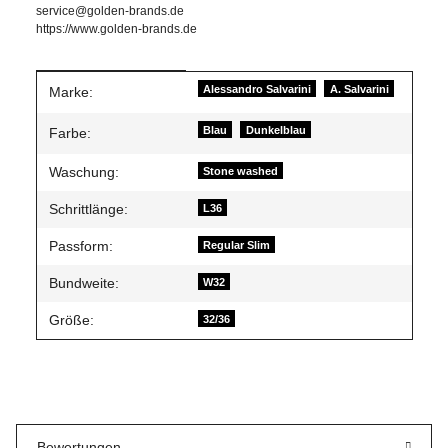
service@golden-brands.de
https://www.golden-brands.de
Produkteigenschaft
Wert
Alessandro Salvarini
A. Salvarini
Marke:
Blau
Dunkelblau
Farbe:
Waschung:
Stone washed
Schrittlänge:
L36
Passform:
Regular Slim
Bundweite:
W32
Größe:
32/36
Bewertungen