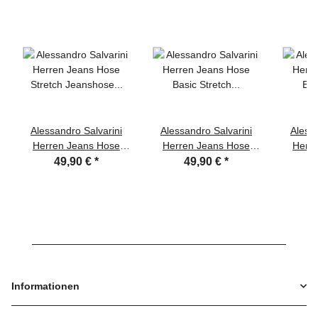
Alessandro Salvarini
Alessandro Salvarini
Alessa
Herren Jeans Hose
Herren Jeans Hose
Herr
Stretch Jeanshose
Basic Stretch
Ba
49,90 €
*
49,90 €
*
Regular Slim
Dunkelgrau Regular
Dunke
Slim
Informationen