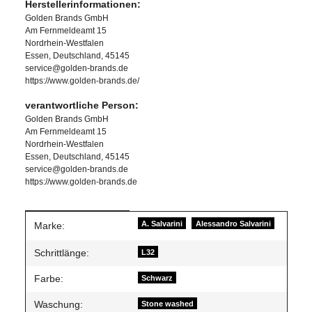
Herstellerinformationen:
Golden Brands GmbH
Am Fernmeldeamt 15
Nordrhein-Westfalen
Essen, Deutschland, 45145
service@golden-brands.de
https://www.golden-brands.de/
verantwortliche Person:
Golden Brands GmbH
Am Fernmeldeamt 15
Nordrhein-Westfalen
Essen, Deutschland, 45145
service@golden-brands.de
https://www.golden-brands.de
Produkteigenschaft
Wert
A. Salvarini
Alessandro Salvarini
Marke:
Schrittlänge:
L32
Farbe:
Schwarz
Waschung:
Stone washed