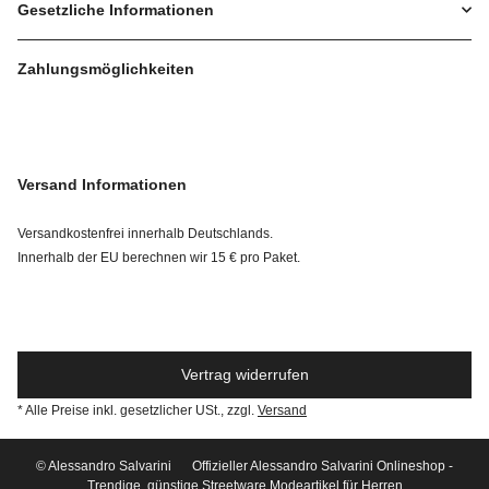
Gesetzliche Informationen
Zahlungsmöglichkeiten
Versand Informationen
Versandkostenfrei innerhalb Deutschlands.
Innerhalb der EU berechnen wir 15 € pro Paket.
Vertrag widerrufen
* Alle Preise inkl. gesetzlicher USt., zzgl.
Versand
© Alessandro Salvarini
Offizieller Alessandro Salvarini Onlineshop -
Trendige, günstige Streetware Modeartikel für Herren