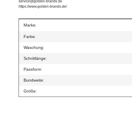
service@golden-brands.de
https://www.golden-brands.de/
Produkteigenschaft
Wert
Marke:
Farbe:
Waschung:
Schrittlänge:
Passform:
Bundweite:
Größe:
Geben Sie die erste Bewertung für diesen Artikel ab un
Artikel bewerten