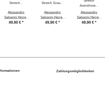
Alessandro
Alessandro
Alessandro
Salvarini Herren
Salvarini Herren
Salvarini Herren
Jeans Hose Basic
Jeans Hose Basic
Jeans Hose
49,90 €
*
49,90 €
*
49,90 €
*
Stretch Hellblau
Stretch Grau
Stretch Jeanshose
Regular Slim
Regular Slim
Regular Slim
nformationen
Zahlungsmöglichkeiten