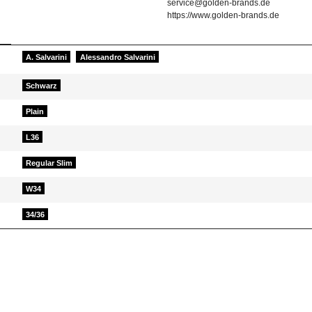
service@golden-brands.de
https://www.golden-brands.de
A. Salvarini
Alessandro Salvarini
Schwarz
Plain
L36
Regular Slim
W34
34/36
d helfen Sie Anderen bei der Kaufentscheidung