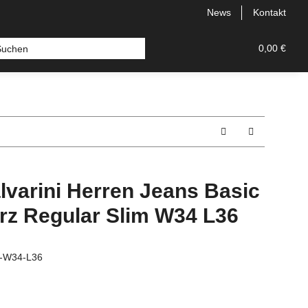
News
Kontakt
 Bermudas
Topseller
Neu
Alle Styles
0,00 €
Comfort
lvarini Herren Jeans Basic
rz Regular Slim W34 L36
z-W34-L36