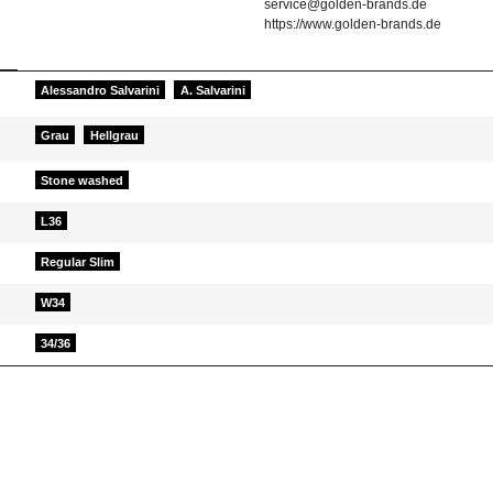
service@golden-brands.de
https://www.golden-brands.de
Alessandro Salvarini
A. Salvarini
Grau
Hellgrau
Stone washed
L36
Regular Slim
W34
34/36
d helfen Sie Anderen bei der Kaufentscheidung