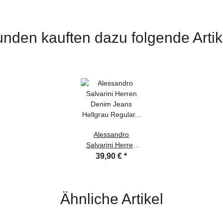
nden kauften dazu folgende Artik
Alessandro
Salvarini Herren
Denim Jeans
39,90 €
*
Hellgrau Regular
Slim W34 L36
Ähnliche Artikel