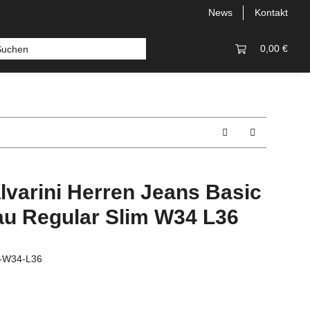
News
Kontakt
 Bermudas
Topseller
Neu
Alle Styles
0,00 €
Comfort
lvarini Herren Jeans Basic
rau Regular Slim W34 L36
u-W34-L36