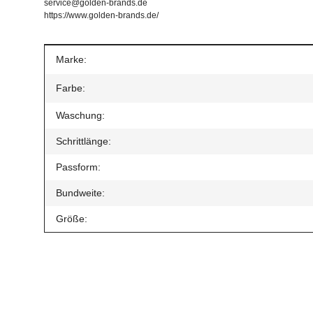
service@golden-brands.de
https://www.golden-brands.de/
Produkteigenschaft
Wert
Marke:
Farbe:
Waschung:
Schrittlänge:
Passform:
Bundweite:
Größe:
Geben Sie die erste Bewertung für diesen Artikel ab un
Artikel bewerten