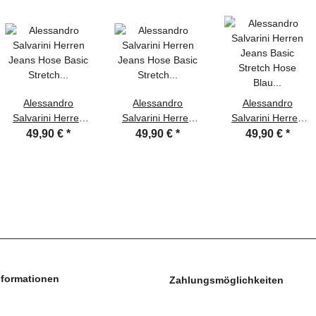
Alessandro
Alessandro
Alessandro
Salvarini Herren
Salvarini Herren
Salvarini Herren
Jeans Hose Basic
Jeans Hose Basic
Jeans Basic
49,90 €
*
49,90 €
*
49,90 €
*
Stretch Dunkelgrau
Stretch Hellblau
Stretch Hose Blau
Regular Slim
Regular Slim
Regular Slim
nformationen
Zahlungsmöglichkeiten