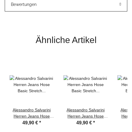
Bewertungen
Ähnliche Artikel
Alessandro Salvarini
Alessandro Salvarini
Alessa
Herren Jeans Hose
Herren Jeans Hose
Herr
Basic Stretch
Basic Stretch
Basic 
49,90 €
*
49,90 €
*
Dunkelgrau Regular
Dunkelblau Regular
Re