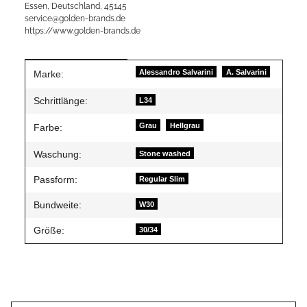
Essen, Deutschland, 45145
service@golden-brands.de
https://www.golden-brands.de
Produkteigenschaft
Wert
Alessandro Salvarini
A. Salvarini
Marke:
Schrittlänge:
L34
Grau
Hellgrau
Farbe:
Waschung:
Stone washed
Passform:
Regular Slim
Bundweite:
W30
Größe:
30/34