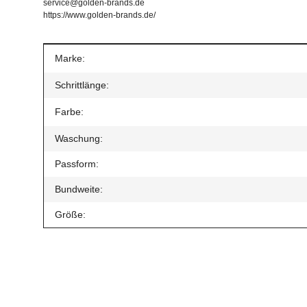
service@golden-brands.de
https://www.golden-brands.de/
Produkteigenschaft
Wert
Marke:
Schrittlänge:
Farbe:
Waschung:
Passform:
Bundweite:
Größe:
Geben Sie die erste Bewertung für diesen Artikel ab un
Artikel bewerten