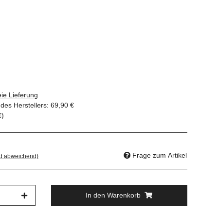
ie Lieferung
des Herstellers
:
69,90 €
€
)
Frage zum Artikel
nd abweichend)
In den Warenkorb