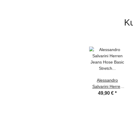
Ku
Alessandro
Salvarini Herren
Jeans Hose Basic
49,90 €
*
Stretch Hellblau
Regular Slim W33
L34