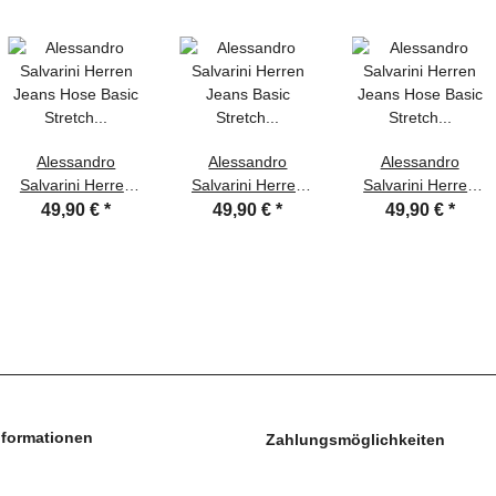
Alessandro
Alessandro
Alessandro
Salvarini Herren
Salvarini Herren
Salvarini Herren
Jeans Hose Basic
Jeans Basic
Jeans Hose Basic
49,90 €
*
49,90 €
*
49,90 €
*
Stretch Hellblau
Stretch Dunkelblau
Stretch Dunkelblau
Regular Slim
Regular Slim
Regular Slim
nformationen
Zahlungsmöglichkeiten