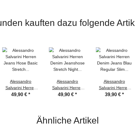
nden kauften dazu folgende Artik
Alessandro
Alessandro
Alessandro
Salvarini Herren
Salvarini Herren
Salvarini Herren
Jeans Hose Basic
Denim Jeanshose
Denim Jeans Blau
49,90 €
*
49,90 €
*
39,90 €
*
Stretch Dunkelblau
Stretch Night Blue
Regular Slim W32
Regular Slim W33
Regular Slim W33
L34
L34
L34
Ähnliche Artikel