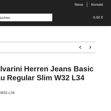
News
Kontakt
 Bermudas
Topseller
Neu
Alle Styles
0,00 €
Comfort
lvarini Herren Jeans Basic
au Regular Slim W32 L34
u-W32-L34