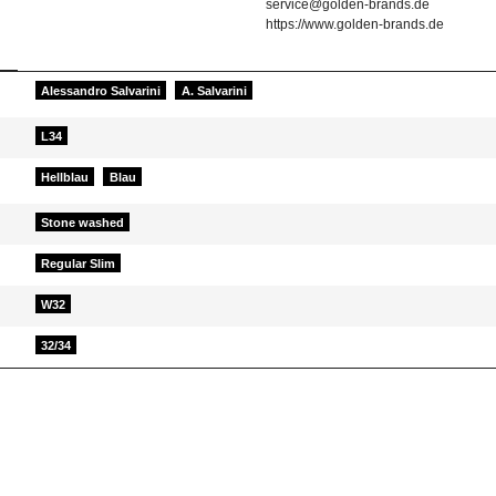
service@golden-brands.de
https://www.golden-brands.de
Alessandro Salvarini
A. Salvarini
L34
Hellblau
Blau
Stone washed
Regular Slim
W32
32/34
d helfen Sie Anderen bei der Kaufentscheidung