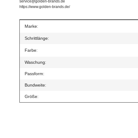
service@golden-brands.de
https://www.golden-brands.de/
Produkteigenschaft
Wert
Marke:
Schrittlänge:
Farbe:
Waschung:
Passform:
Bundweite:
Größe:
Geben Sie die erste Bewertung für diesen Artikel ab un
Artikel bewerten