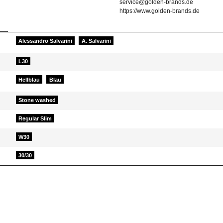
service@golden-brands.de
https://www.golden-brands.de
Alessandro Salvarini
A. Salvarini
L30
Hellblau
Blau
Stone washed
Regular Slim
W30
30/30
d helfen Sie Anderen bei der Kaufentscheidung