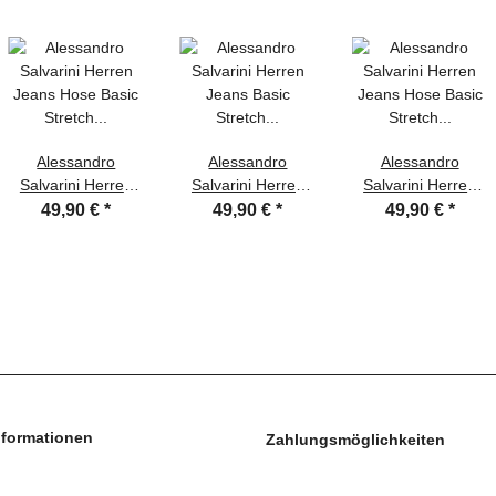
Alessandro
Alessandro
Alessandro
Salvarini Herren
Salvarini Herren
Salvarini Herren
Jeans Hose Basic
Jeans Basic
Jeans Hose Basic
49,90 €
*
49,90 €
*
49,90 €
*
Stretch Hellblau
Stretch Dunkelblau
Stretch Dunkelblau
Regular Slim
Regular Slim
Regular Slim
nformationen
Zahlungsmöglichkeiten