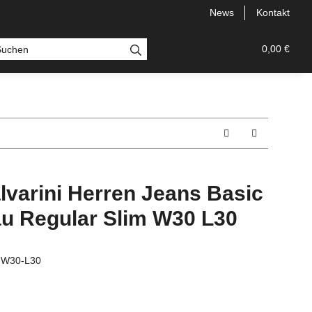
News
Kontakt
 Bermudas
Topseller
Neu
Alle Styles
0,00 €
Comfort
lvarini Herren Jeans Basic
au Regular Slim W30 L30
u-W30-L30