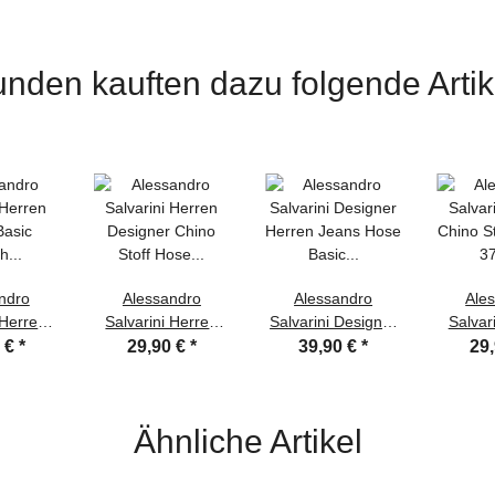
nden kauften dazu folgende Artik
ndro
Alessandro
Alessandro
Ale
 Herren
Salvarini Herren
Salvarini Designer
Salvar
Basic
Designer Chino
Herren Jeans Hose
Chino S
0 €
*
29,90 €
*
39,90 €
*
29
nkelblau
Stoff Hose
Basic Jeanshose
370 - 
lim W32
Schwarz Regular
O353 W32 L30 in
W2
in
Fit W30 L30
Ähnliche Artikel