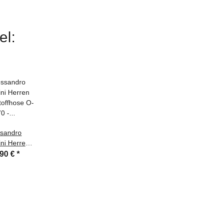
el:
ssandro
ini Herren
toffhose O-
,90 €
*
Anthrazit-
9-L30