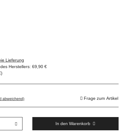
ie Lieferung
des Herstellers
:
69,90 €
€
)
Frage zum Artikel
nd abweichend)
In den Warenkorb