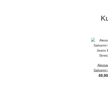
Ku
Alessa
Salvarini
Jeans 
49,9
Stretch Du
Regular S
L30 