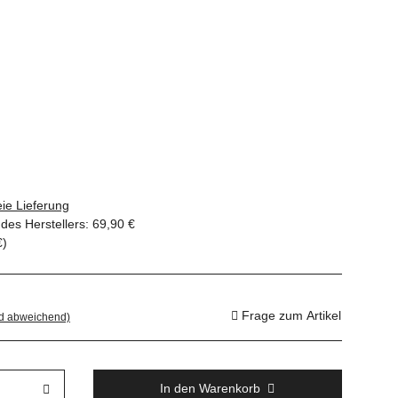
ie Lieferung
des Herstellers
:
69,90 €
€
)
Frage zum Artikel
nd abweichend)
In den Warenkorb