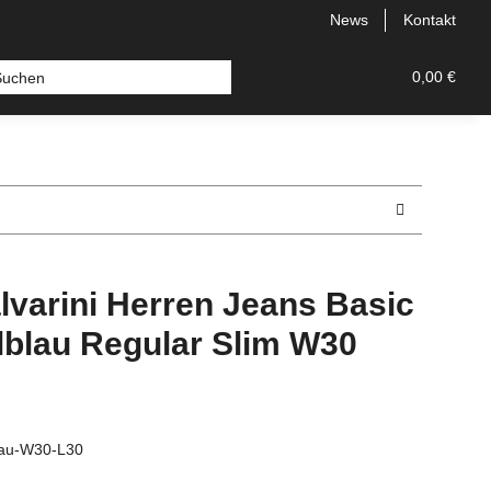
News
Kontakt
 Bermudas
Topseller
Neu
Alle Styles
0,00 €
Comfort
lvarini Herren Jeans Basic
lblau Regular Slim W30
lau-W30-L30