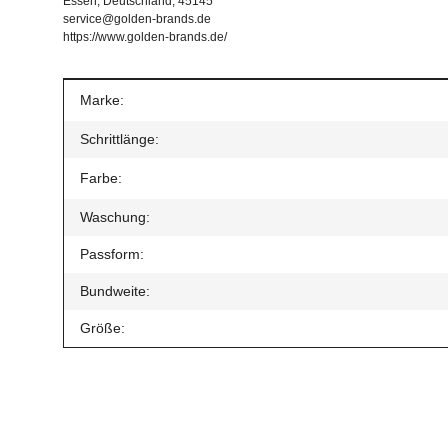
Essen, Deutschland, 45145
service@golden-brands.de
https://www.golden-brands.de/
Produkteigenschaft
Wert
Marke:
Schrittlänge:
Farbe:
Waschung:
Passform:
Bundweite:
Größe:
Geben Sie die erste Bewertung für diesen Artikel ab und h
Artikel bewerten