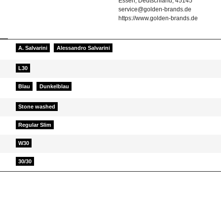
Essen, Deutschland, 45145
service@golden-brands.de
https://www.golden-brands.de
A. Salvarini
Alessandro Salvarini
L30
Blau
Dunkelblau
Stone washed
Regular Slim
W30
30/30
elfen Sie Anderen bei der Kaufentscheidung