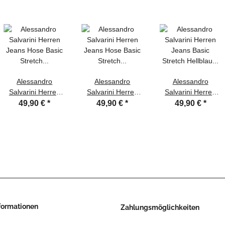
Alessandro
Alessandro
Alessandro
Salvarini Herren
Salvarini Herren
Salvarini Herren
Jeans Hose Basic
Jeans Hose Basic
Jeans Basic
49,90 €
*
49,90 €
*
49,90 €
*
Stretch Dunkelblau
Stretch Hellblau
Stretch Hellblau
Regular Slim
Regular Slim
Regular Slim
nformationen
Zahlungsmöglichkeiten