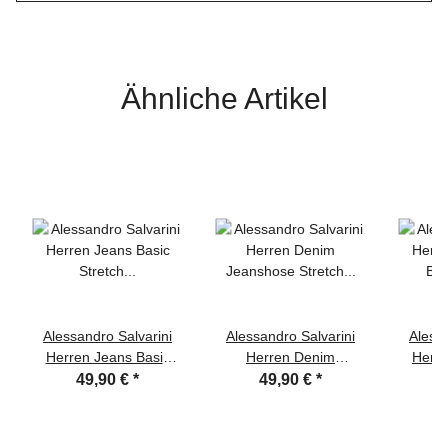
Ähnliche Artikel
Alessandro Salvarini
Alessandro Salvarini
Alessa
Herren Jeans Basic
Herren Denim
Herr
Stretch Dunkelblau
Jeanshose Stretch
Ba
49,90 €
*
49,90 €
*
Regular Slim
Dunkelblau Regular
Dunke
Slim