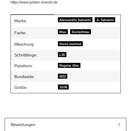
https://www.golden-brands.de
Produkteigenschaft
Wert
Alessandro Salvarini
A. Salvarini
Marke:
Blau
Dunkelblau
Farbe:
Waschung:
Stone washed
Schrittlänge:
L36
Passform:
Regular Slim
Bundweite:
W32
Größe:
32/36
Bewertungen