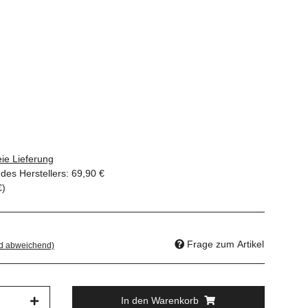
ie Lieferung
des Herstellers
:
69,90 €
€
)
Frage zum Artikel
nd abweichend)
In den Warenkorb