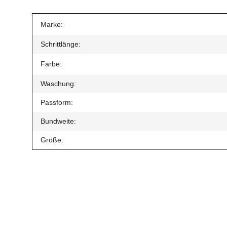
Produkteigenschaft
Wert
Marke:
Schrittlänge:
Farbe:
Waschung:
Passform:
Bundweite:
Größe:
Geben Sie die erste Bewertung für diesen Artikel ab un
Artikel bewerten