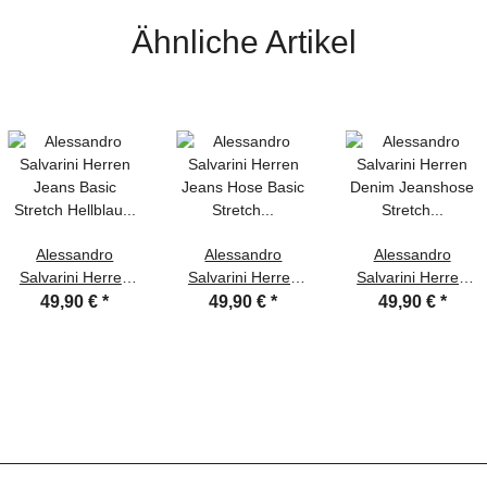
Ähnliche Artikel
Alessandro
Alessandro
Alessandro
Salvarini Herren
Salvarini Herren
Salvarini Herren
Jeans Basic
Jeans Hose Basic
Denim Jeanshose
49,90 €
*
49,90 €
*
49,90 €
*
Stretch Hellblau
Stretch Hellblau
Stretch Dunkelblau
Regular Slim
Regular Slim
Regular Slim