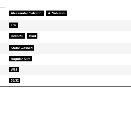
Alessandro Salvarini
A. Salvarini
L32
Hellblau
Blau
Stone washed
Regular Slim
W38
38/32
d helfen Sie Anderen bei der Kaufentscheidung