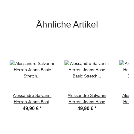
Ähnliche Artikel
Alessandro Salvarini
Alessandro Salvarini
Alessa
Herren Jeans Basic
Herren Jeans Hose
Herr
Stretch Dunkelblau
Basic Stretch
Basic 
49,90 €
*
49,90 €
*
Regular Slim
Dunkelblau Regular
Re
Slim