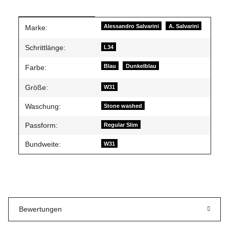
Produkteigenschaft
Wert
Alessandro Salvarini
A. Salvarini
Marke:
Schrittlänge:
L34
Blau
Dunkelblau
Farbe:
Größe:
W31
Waschung:
Stone washed
Passform:
Regular Slim
Bundweite:
W31
Bewertungen