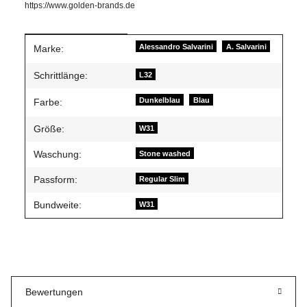
https://www.golden-brands.de
Produkteigenschaft
Wert
Alessandro Salvarini
A. Salvarini
Marke:
Schrittlänge:
L32
Dunkelblau
Blau
Farbe:
Größe:
W31
Waschung:
Stone washed
Passform:
Regular Slim
Bundweite:
W31
Bewertungen