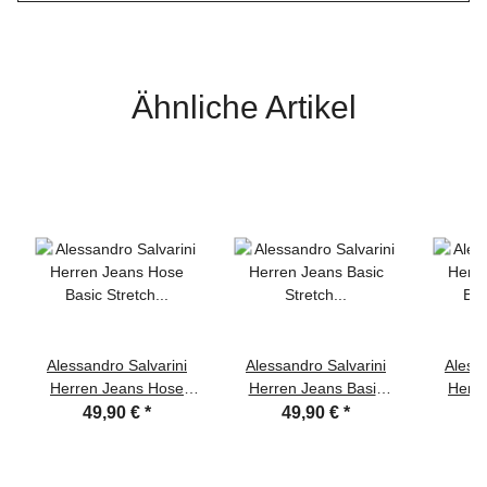
Ähnliche Artikel
Alessandro Salvarini
Alessandro Salvarini
Alessa
Herren Jeans Hose
Herren Jeans Basic
Herr
Basic Stretch
Stretch Dunkelblau
Basic 
49,90 €
*
49,90 €
*
Dunkelblau Regular
Regular Slim
Re
Slim