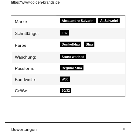
https://www.golden-brands.de
Produkteigenschaft
Wert
Alessandro Salvarini
A. Salvarini
Marke:
Schrittlänge:
L32
Dunkelblau
Blau
Farbe:
Waschung:
Stone washed
Passform:
Regular Slim
Bundweite:
W30
Größe:
30/32
Bewertungen