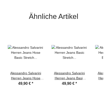
W30 L32
Hoodie Schwarz - Gr. M
Ähnliche Artikel
Alessandro Salvarini
Alessandro Salvarini
Alessa
Herren Jeans Hose
Herren Jeans Basic
Herr
Basic Stretch
Stretch Dunkelblau
Basic 
49,90 €
*
49,90 €
*
Dunkelblau Regular
Regular Slim
Re
Slim