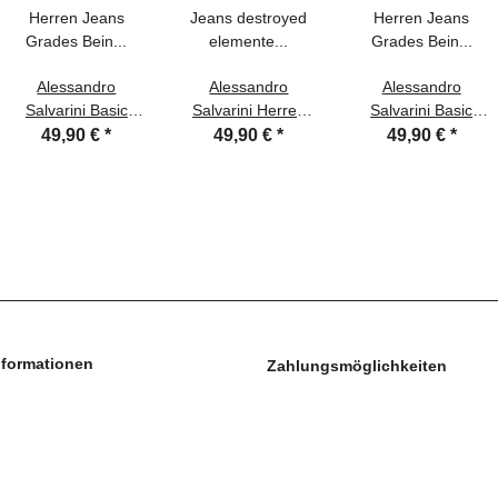
Alessandro
Alessandro
Alessandro
Salvarini Basic
Salvarini Herren
Salvarini Basic
Herren Jeans
Jeans destroyed
Herren Jeans
49,90 €
*
49,90 €
*
49,90 €
*
Grades Bein
elemente
Grades Bein
Mittelblau Comfort
Dunkelblau
Dunkelblau
Fit
gerades Bein
Comfort Fit
nformationen
Zahlungsmöglichkeiten