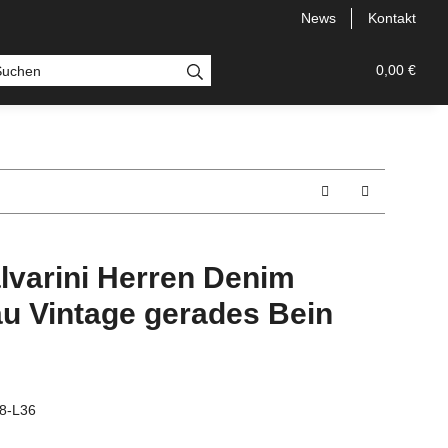
News
Kontakt
 Bermudas
Topseller
Neu
Alle Styles
0,00 €
Comfort
lvarini Herren Denim
u Vintage gerades Bein
8-L36