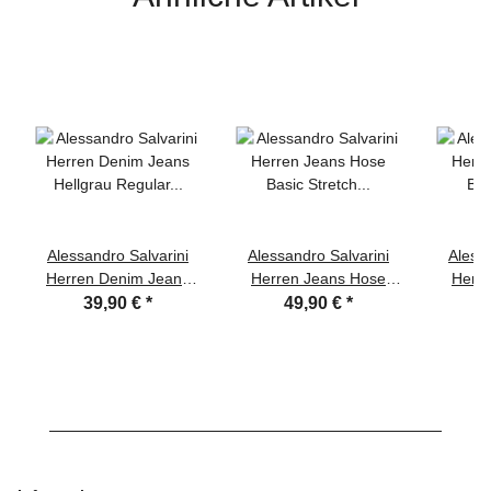
Alessandro Salvarini
Alessandro Salvarini
Alessa
Herren Denim Jeans
Herren Jeans Hose
Herr
Hellgrau Regular Slim
Basic Stretch
Ba
39,90 €
*
49,90 €
*
Dunkelgrau Regular
Dunke
Slim