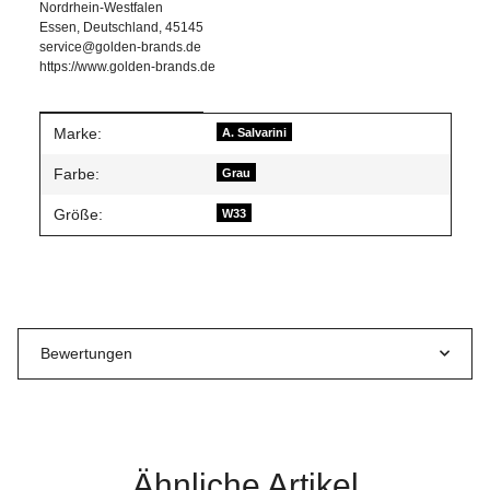
Nordrhein-Westfalen
Essen, Deutschland, 45145
service@golden-brands.de
https://www.golden-brands.de
Produkteigenschaft
Wert
Marke:
A. Salvarini
Farbe:
Grau
Größe:
W33
Bewertungen
Ähnliche Artikel