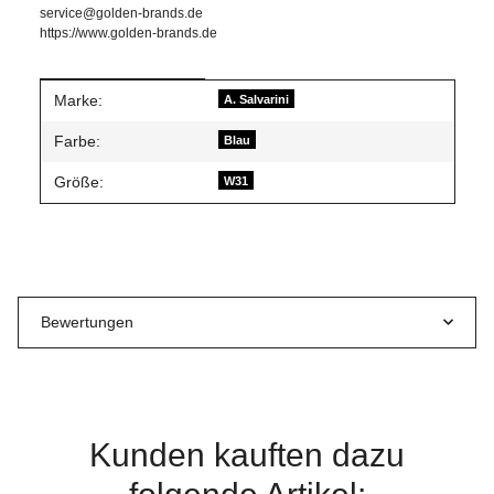
service@golden-brands.de
https://www.golden-brands.de
Produkteigenschaft
Wert
Marke:
A. Salvarini
Farbe:
Blau
Größe:
W31
Bewertungen
Kunden kauften dazu