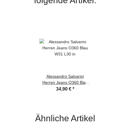
folgende Artikel:
Alessandro Salvarini
Herren Jeans O360 Blau
W31 L30 in
34,90 €
*
Ähnliche Artikel