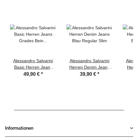
Alessandro Salvarini
Alessandro Salvarini
Alessa
Basic Herren Jeans
Herren Denim Jeans
Herr
Grades Bein Mittelblau
Blau Regular Slim
Ba
49,90 €
*
39,90 €
*
Comfort Fit
Dunke
Informationen