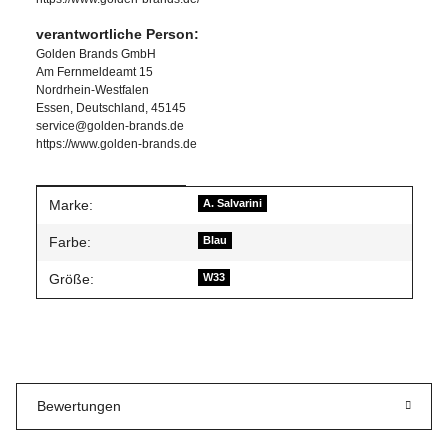
verantwortliche Person:
Golden Brands GmbH
Am Fernmeldeamt 15
Nordrhein-Westfalen
Essen, Deutschland, 45145
service@golden-brands.de
https://www.golden-brands.de
Produkteigenschaft
Wert
Marke:
A. Salvarini
Farbe:
Blau
Größe:
W33
Bewertungen