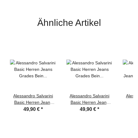
Ähnliche Artikel
Alessandro Salvarini
Alessandro Salvarini
Alessa
Basic Herren Jeans
Basic Herren Jeans
He
Grades Bein Mittelblau
Grades Bein
Jeansh
49,90 €
*
49,90 €
*
Comfort Fit
Dunkelblau Comfort Fit
C