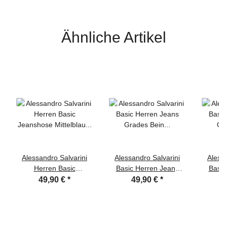
Ähnliche Artikel
Alessandro Salvarini
Alessandro Salvarini
Alessa
Herren Basic
Basic Herren Jeans
Basic
Jeanshose Mittelblau
Grades Bein Mittelblau
G
49,90 €
*
49,90 €
*
Comfort Fit
Comfort Fit
Dunkelb