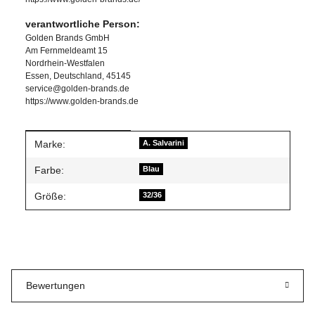
verantwortliche Person:
Golden Brands GmbH
Am Fernmeldeamt 15
Nordrhein-Westfalen
Essen, Deutschland, 45145
service@golden-brands.de
https://www.golden-brands.de
Produkteigenschaft
Wert
Marke:
A. Salvarini
Farbe:
Blau
Größe:
32/36
Bewertungen