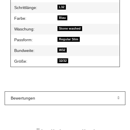
Schrittlänge:
L32
Farbe:
Blau
Waschung:
Stone washed
Passform:
Regular Slim
Bundweite:
W32
Größe:
32/32
Bewertungen