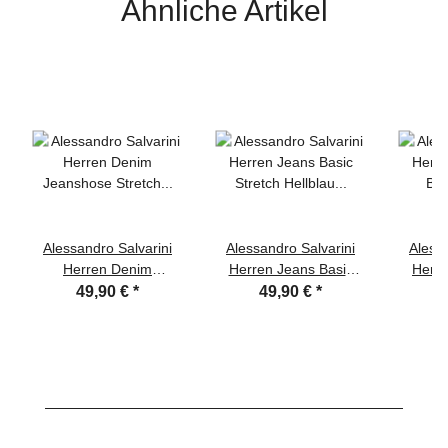
Ähnliche Artikel
Alessandro Salvarini
Alessandro Salvarini
Alessa
Herren Denim
Herren Jeans Basic
Herr
Jeanshose Stretch
Stretch Hellblau
Basic S
49,90 €
*
49,90 €
*
Dunkelblau Regular
Regular Slim
Re
Slim