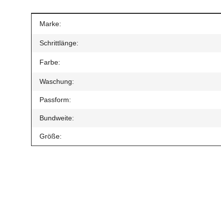
Produkteigenschaft
Wert
Marke:
Schrittlänge:
Farbe:
Waschung:
Passform:
Bundweite:
Größe:
Geben Sie die erste Bewertung für diesen Artikel ab und h
Artikel bewerten