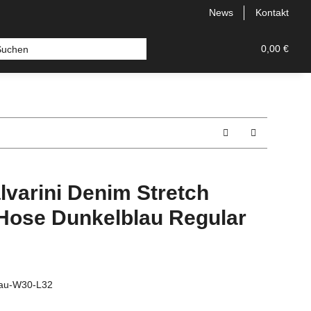
News
Kontakt
 Bermudas
Topseller
Neu
Alle Styles
0,00 €
Comfort
lvarini Denim Stretch
Hose Dunkelblau Regular
lau-W30-L32