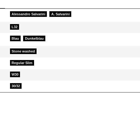
Alessandro Salvarini
A. Salvarini
L32
Blau
Dunkelblau
Stone washed
Regular Slim
W30
30/32
elfen Sie Anderen bei der Kaufentscheidung