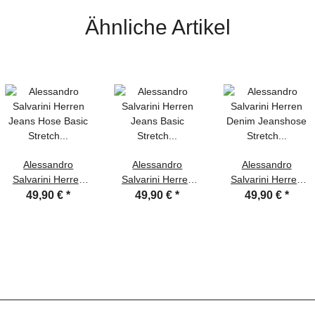
Ähnliche Artikel
Alessandro
Alessandro
Alessandro
Salvarini Herren
Salvarini Herren
Salvarini Herren
Jeans Hose Basic
Jeans Basic
Denim Jeanshose
49,90 €
*
49,90 €
*
49,90 €
*
Stretch Dunkelblau
Stretch Dunkelblau
Stretch Dunkelblau
Regular Slim
Regular Slim
Regular Slim