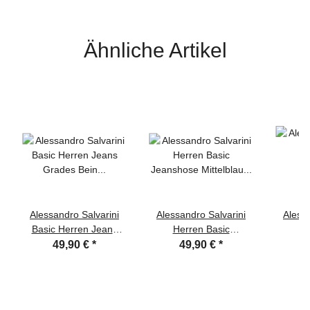
Ähnliche Artikel
Alessandro Salvarini
Alessandro Salvarini
Alessa
Basic Herren Jeans
Herren Basic
He
Grades Bein Mittelblau
Jeanshose Mittelblau
Jeansh
49,90 €
*
49,90 €
*
Comfort Fit
Comfort Fit
C