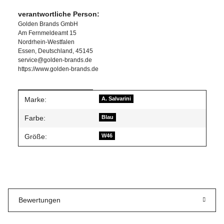
verantwortliche Person:
Golden Brands GmbH
Am Fernmeldeamt 15
Nordrhein-Westfalen
Essen, Deutschland, 45145
service@golden-brands.de
https://www.golden-brands.de
Produkteigenschaft
Wert
Marke:
A. Salvarini
Farbe:
Blau
Größe:
W46
Bewertungen