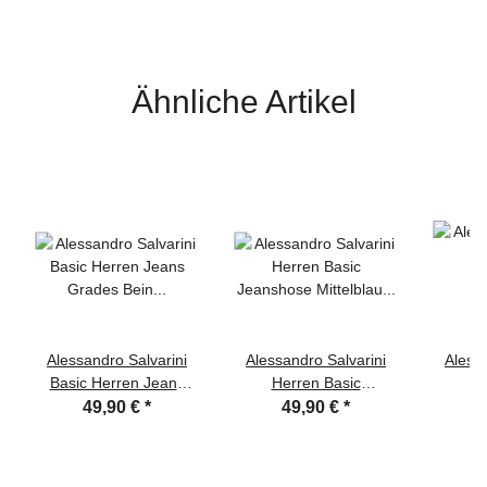
Ähnliche Artikel
Alessandro Salvarini
Alessandro Salvarini
Alessa
Basic Herren Jeans
Herren Basic
He
Grades Bein Mittelblau
Jeanshose Mittelblau
Jeansh
49,90 €
*
49,90 €
*
Comfort Fit
Comfort Fit
C